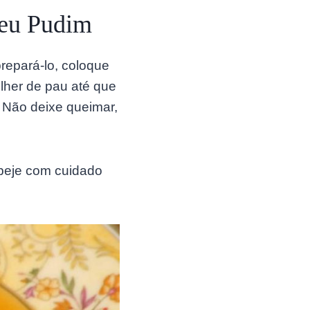
Seu Pudim
repará-lo, coloque
her de pau até que
! Não deixe queimar,
speje com cuidado