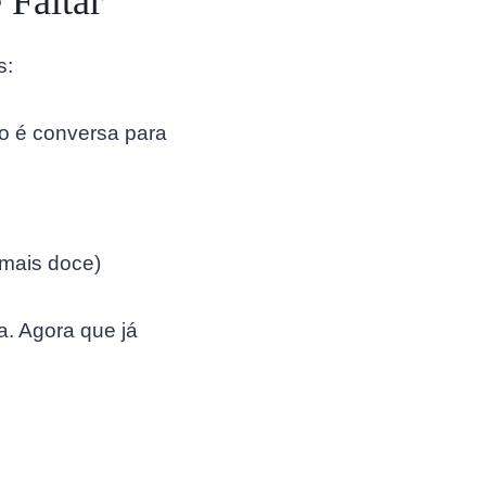
 Faltar
s:
so é conversa para
 mais doce)
. Agora que já